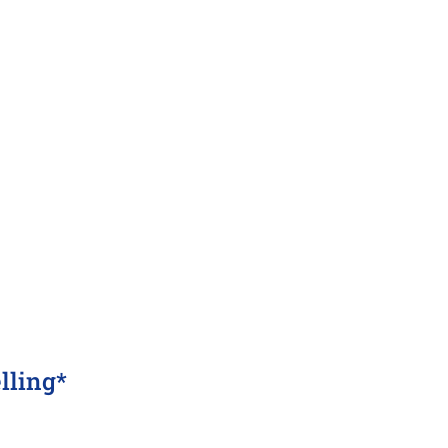
lling
*